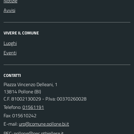
Notizie
Avvisi
VIVERE IL COMUNE
Luoghi
Eventi
CONTATTI
Piazza Vincenzo Delleani, 1
13814 Pollone (BI)
C.F. 81002130029 - P.Iva: 00370260028
Telefono:
01561191
Fax: 015610242
E-mail:
PEC: