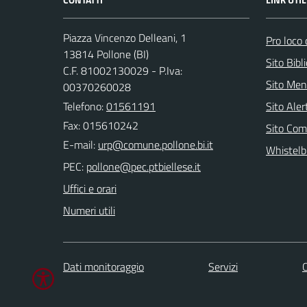
Piazza Vincenzo Delleani, 1
Pro loco 
13814 Pollone (BI)
Sito Bibl
C.F. 81002130029 - P.Iva:
Sito Men
00370260028
Telefono:
01561191
Sito Ale
Fax: 015610242
Sito Com
E-mail:
Whistelb
PEC:
Uffici e orari
Numeri utili
Dati monitoraggio
Servizi
C