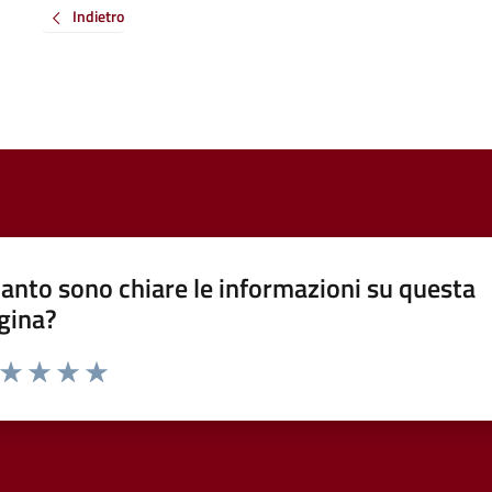
Indietro
anto sono chiare le informazioni su questa
gina?
a da 1 a 5 stelle la pagina
ta 1 stelle su 5
Valuta 2 stelle su 5
Valuta 3 stelle su 5
Valuta 4 stelle su 5
Valuta 5 stelle su 5