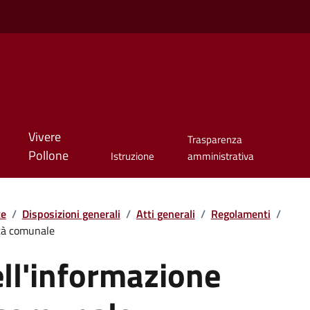
Vivere
Trasparenza
Pollone
Istruzione
amministrativa
te
/
Disposizioni generali
/
Atti generali
/
Regolamenti
/
ità comunale
ell'informazione