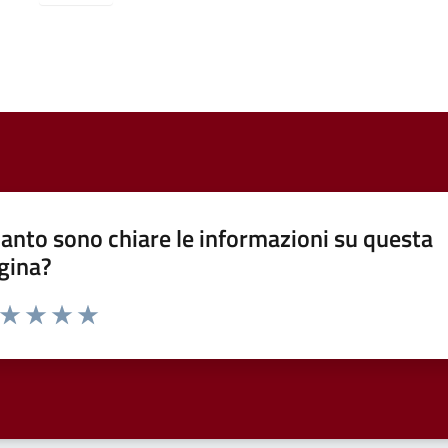
anto sono chiare le informazioni su questa
gina?
a da 1 a 5 stelle la pagina
ta 1 stelle su 5
Valuta 2 stelle su 5
Valuta 3 stelle su 5
Valuta 4 stelle su 5
Valuta 5 stelle su 5