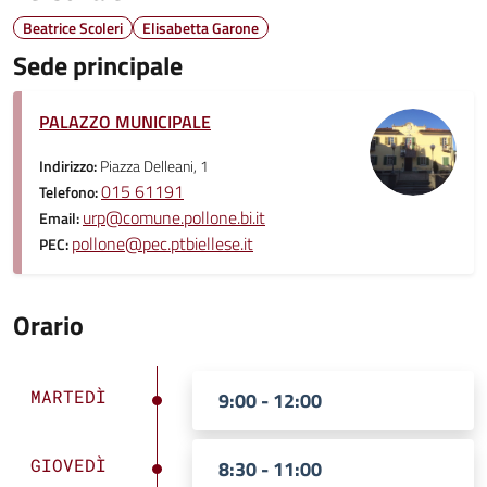
Beatrice Scoleri
Elisabetta Garone
Sede principale
PALAZZO MUNICIPALE
Indirizzo:
Piazza Delleani, 1
015 61191
Telefono:
urp@comune.pollone.bi.it
Email:
pollone@pec.ptbiellese.it
PEC:
Orario
MARTEDÌ
9:00 - 12:00
GIOVEDÌ
8:30 - 11:00