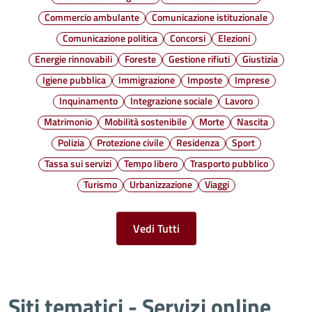
Commercio ambulante
Comunicazione istituzionale
Comunicazione politica
Concorsi
Elezioni
Energie rinnovabili
Foreste
Gestione rifiuti
Giustizia
Igiene pubblica
Immigrazione
Imposte
Imprese
Inquinamento
Integrazione sociale
Lavoro
Matrimonio
Mobilità sostenibile
Morte
Nascita
Polizia
Protezione civile
Residenza
Sport
Tassa sui servizi
Tempo libero
Trasporto pubblico
Turismo
Urbanizzazione
Viaggi
Vedi Tutti
Siti tematici - Servizi online