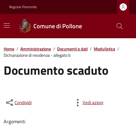
Regione Piemonte
Comune di Pollone
Home
/
Amministrazione
/
Documenti e dati
/
Modulistica
/
Dichiarazione di residenza - allegato b
Documento scaduto
Condividi
Vedi azioni
Argomenti