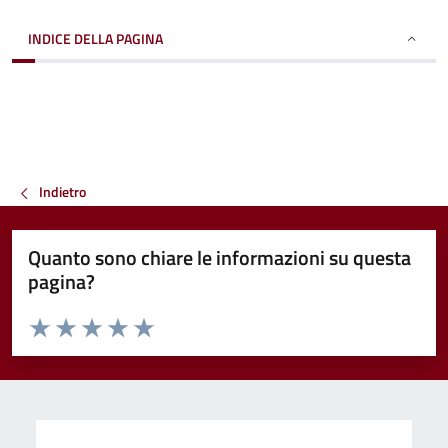
INDICE DELLA PAGINA
Indietro
Quanto sono chiare le informazioni su questa
pagina?
Valuta da 1 a 5 stelle la pagina
Valuta 1 stelle su 5
Valuta 2 stelle su 5
Valuta 3 stelle su 5
Valuta 4 stelle su 5
Valuta 5 stelle su 5