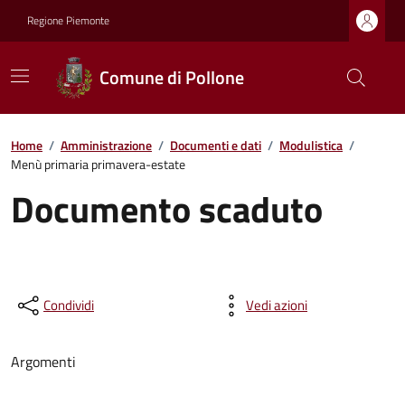
Regione Piemonte
Comune di Pollone
Home
/
Amministrazione
/
Documenti e dati
/
Modulistica
/
Menù primaria primavera-estate
Documento scaduto
Condividi
Vedi azioni
Argomenti