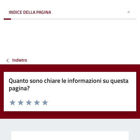
INDICE DELLA PAGINA
Indietro
Quanto sono chiare le informazioni su questa
pagina?
Valuta da 1 a 5 stelle la pagina
Valuta 1 stelle su 5
Valuta 2 stelle su 5
Valuta 3 stelle su 5
Valuta 4 stelle su 5
Valuta 5 stelle su 5