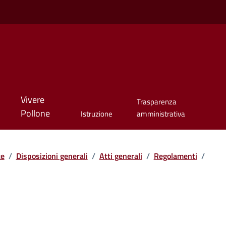
Vivere
Trasparenza
Pollone
Istruzione
amministrativa
te
/
Disposizioni generali
/
Atti generali
/
Regolamenti
/