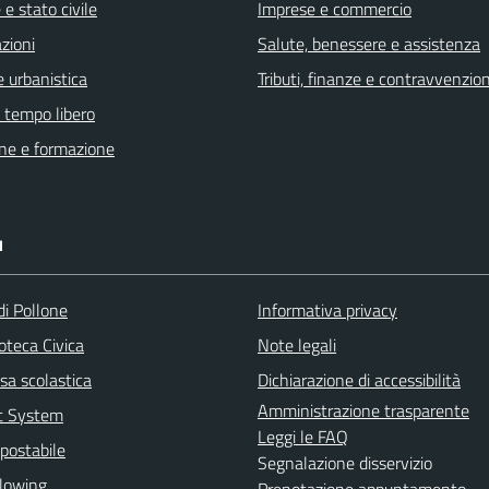
e stato civile
Imprese e commercio
zioni
Salute, benessere e assistenza
 urbanistica
Tributi, finanze e contravvenzion
e tempo libero
ne e formazione
I
di Pollone
Informativa privacy
ioteca Civica
Note legali
sa scolastica
Dichiarazione di accessibilità
Amministrazione trasparente
rt System
Leggi le FAQ
postabile
Segnalazione disservizio
lowing
Prenotazione appuntamento