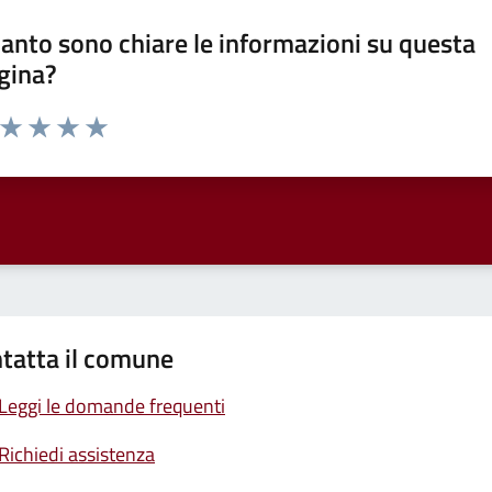
anto sono chiare le informazioni su questa
gina?
a da 1 a 5 stelle la pagina
ta 1 stelle su 5
Valuta 2 stelle su 5
Valuta 3 stelle su 5
Valuta 4 stelle su 5
Valuta 5 stelle su 5
tatta il comune
Leggi le domande frequenti
Richiedi assistenza