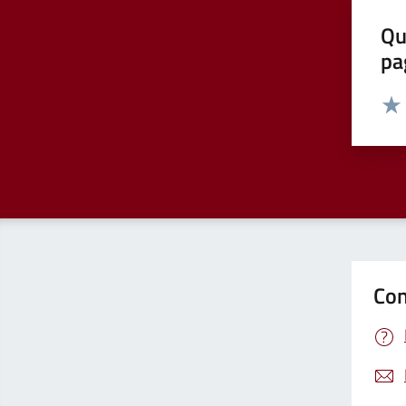
Qu
pa
Valut
Valu
Con