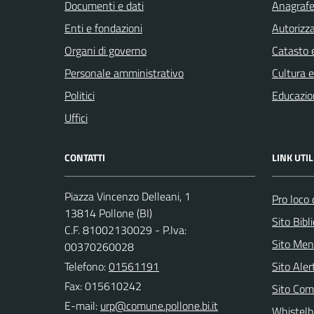
Documenti e dati
Anagrafe 
Enti e fondazioni
Autorizza
Organi di governo
Catasto e
Personale amministrativo
Cultura 
Politici
Educazio
Uffici
CONTATTI
LINK UTIL
Piazza Vincenzo Delleani, 1
Pro loco 
13814 Pollone (BI)
Sito Bibl
C.F. 81002130029 - P.Iva:
Sito Men
00370260028
Telefono:
01561191
Sito Ale
Fax: 015610242
Sito Com
E-mail:
Whistelb